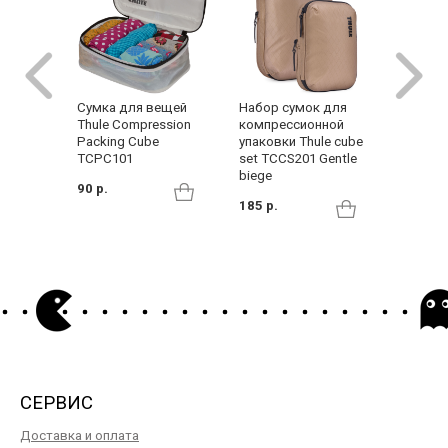
Cумка для вещей
Набор сумок для
Несесс
Thule Compression
компрессионной
(T055-
Packing Cube
упаковки Thule cube
55 р.
TCPC101
set TCCS201 Gentle
biege
90 р.
185 р.
СЕРВИС
Доставка и оплата