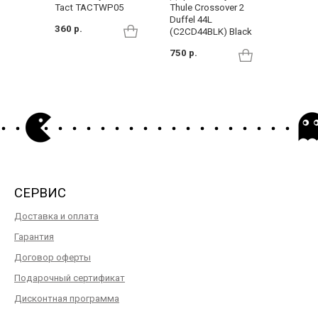
Tact TACTWP05
Thule Crossover 2
Samsoni
Duffel 44L
KA6*090
360 р.
(C2CD44BLK) Black
Steel
750 р.
289 р.
СЕРВИС
Доставка и оплата
Гарантия
Договор оферты
Подарочный сертификат
Дисконтная программа