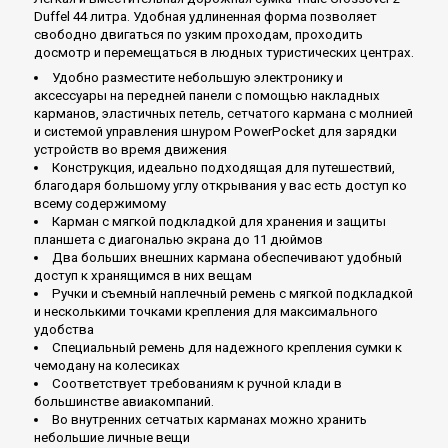
Duffel 44 литра. Удобная удлиненная форма позволяет
свободно двигаться по узким проходам, проходить
досмотр и перемещаться в людных туристических центрах.
Удобно разместите небольшую электронику и
аксессуары на передней панели с помощью накладных
карманов, эластичных петель, сетчатого кармана с молнией
и системой управления шнуром PowerPocket для зарядки
устройств во время движения
Конструкция, идеально подходящая для путешествий,
благодаря большому углу открывания у вас есть доступ ко
всему содержимому
Карман с мягкой подкладкой для хранения и защиты
планшета с диагональю экрана до 11 дюймов
Два больших внешних кармана обеспечивают удобный
доступ к хранящимся в них вещам
Ручки и съемный наплечный ремень с мягкой подкладкой
и несколькими точками крепления для максимального
удобства
Специальный ремень для надежного крепления сумки к
чемодану на колесиках
Соответствует требованиям к ручной клади в
большинстве авиакомпаний.
Во внутренних сетчатых карманах можно хранить
небольшие личные вещи