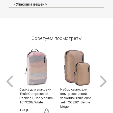
Упаковка вещей
<
>
Советуем посмотреть:
Набор сумок для
Cумка для упаковки
Сумка 
компрессионной
Thule Compression
Thule Cl
упаковки Thule cube
Packing Cube Medium
Packin
set TCCS201 Gentle
TCPC202 White
TCCD20
biege
105 р.
139 р.