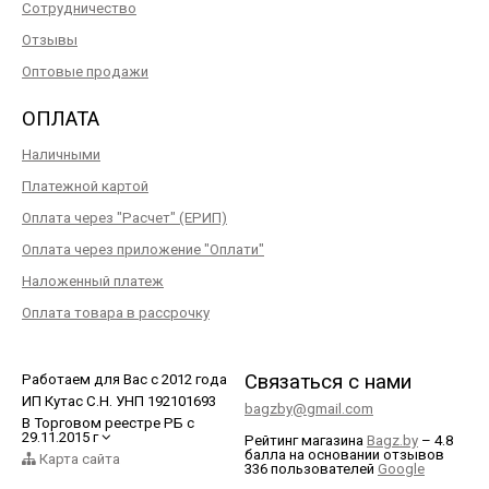
Сотрудничество
Отзывы
Оптовые продажи
ОПЛАТА
Наличными
Платежной картой
Оплата через "Расчет" (ЕРИП)
Оплата через приложение "Оплати"
Наложенный платеж
Оплата товара в рассрочку
Связаться с нами
Работаем для Вас с 2012 года
ИП Кутас С.Н. УНП 192101693
bagzby@gmail.com
В Торговом реестре РБ с
29.11.2015 г
Рейтинг магазина
Bagz.by
–
4.8
балла
на основании отзывов
Карта сайта
336
пользователей
Google