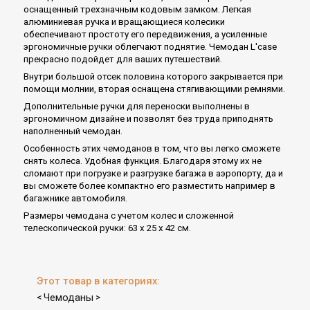
оснащенный трехзначным кодовым замком. Легкая
алюминиевая ручка и вращающиеся колесики
обеспечивают простоту его передвижения, а усиленные
эргономичные ручки облегчают поднятие. Чемодан L'case
прекрасно подойдет для ваших путешествий.
Внутри большой отсек половина которого закрывается при
помощи молнии, вторая оснащена стягивающими ремнями.
Дополнительные ручки для переноски выполнены в
эргономичном дизайне и позволят без труда приподнять
наполненный чемодан.
Особенность этих чемоданов в том, что вы легко сможете
снять колеса. Удобная функция. Благодаря этому их не
сломают при погрузке и разгрузке багажа в аэропорту, да и
вы сможете более компактно его разместить например в
багажнике автомобиля.
Размеры чемодана с учетом колес и сложенной
телескопической ручки: 63 х 25 х 42 см.
Этот товар в категориях:
Чемоданы
<
>