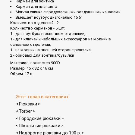
Карман для зонтика
Карман для планшета
Мягкая спинка с продуваемыми воздушными каналами
Вмещает ноутбук диагональю 15,6"
Количество отделений - 2
Количество карманов - 5 шт:
1 - для ноутбука в основном отделении,
1 - для ключей и небольших аксессуаров на молнии в
основном отделении,
1 - на молнии на внешней стороне рюкзака,
2 - боковых для зонтика/бутылки
Материал: полиэстер 900D
Размер: 45 x 32 x 16 см
Объем: 17 л
Этот товар в категориях:
Рюкзаки
<
>
Torber
<
>
Городские рюкзаки
<
>
Школьные рюкзаки
<
>
Недорогие рюкзаки до 190 р.
<
>