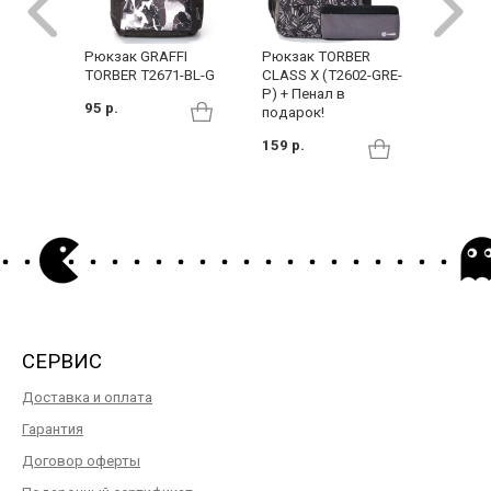
Рюкзак GRAFFI
Рюкзак TORBER
Рюкзак 
TORBER T2671-BL-G
CLASS X (T2602-GRE-
139 р.
P) + Пенал в
95 р.
подарок!
159 р.
СЕРВИС
Доставка и оплата
Гарантия
Договор оферты