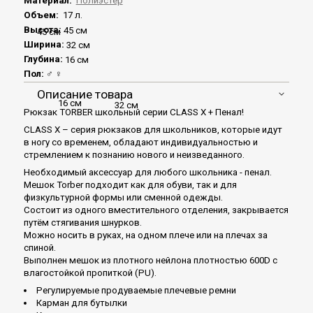
Материал:
Полиэстер
Объем:
17 л.
Высота:
45 см
45 см
Ширина:
32 см
Глубина:
16 см
Пол:
♂ ♀
Описание товара
16 см
32 см
Рюкзак TORBER школьный серии CLASS X + Пенал!
CLASS X – серия рюкзаков для школьников, которые идут
в ногу со временем, обладают индивидуальностью и
стремлением к познанию нового и неизведанного.
Необходимый аксессуар для любого школьника - пенал.
Мешок Torber подходит как для обуви, так и для
физкультурной формы или сменной одежды.
Состоит из одного вместительного отделения, закрывается
путём стягивания шнурков.
Можно носить в руках, на одном плече или на плечах за
спиной.
Выполнен мешок из плотного нейлона плотностью 600D с
влагостойкой пропиткой (PU).
Регулируемые продуваемые плечевые ремни
Карман для бутылки