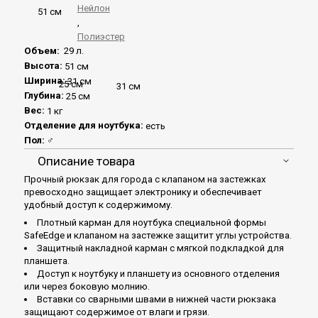
Нейлон
51 см
,
Полиэстер
Объем:
29 л.
Высота:
51 см
Ширина:
31 см
25 см
31 см
Глубина:
25 см
Вес:
1 кг
Отделение для ноутбука:
есть
Пол:
♂
Описание товара
Прочный рюкзак для города с клапаном на застежках
превосходно защищает электронику и обеспечивает
удобный доступ к содержимому.
Плотный карман для ноутбука специальной формы
SafeEdge и клапаном на застежке защитит углы устройства.
Защитный накладной карман с мягкой подкладкой для
планшета.
Доступ к ноутбуку и планшету из основного отделения
или через боковую молнию.
Вставки со сварными швами в нижней части рюкзака
защищают содержимое от влаги и грязи.