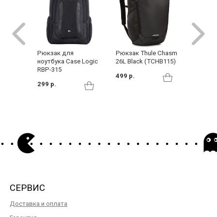
Рюкзак для
Рюкзак Thule Chasm
Рюкзак
ноутбука Case Logic
26L Black (TCHB115)
EnRoute
RBP-315
TEBP52
499 р.
Taupe
299 р.
419 р.
СЕРВИС
Доставка и оплата