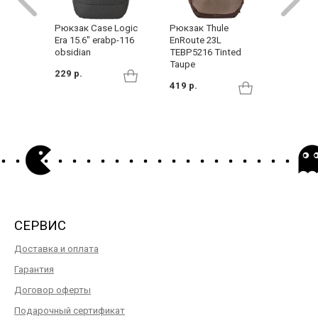
Рюкзак 
Рюкзак Case Logic
Рюкзак Thule
Era 15.6" erabp-116
EnRoute 23L
140 р.
obsidian
TEBP5216 Tinted
Taupe
229 р.
419 р.
СЕРВИС
Доставка и оплата
Гарантия
Договор оферты
Подарочный сертификат