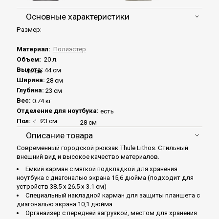
Основные характеристики
Размер:
Материал:
Полиэстер
Объем:
20 л.
Высота:
44 см
44 см
Ширина:
28 см
Глубина:
23 см
Вес:
0.74 кг
Отделение для ноутбука:
есть
Пол:
♂
♀
23 см
28 см
Описание товара
Современный городской рюкзак Thule Lithos. Стильный
внешний вид и высокое качество материалов.
Емкий карман с мягкой подкладкой для хранения
ноутбука с диагональю экрана 15,6 дюйма (подходит для
устройств 38.5 x 26.5 x 3.1 см)
Специальный накладной карман для защиты планшета с
диагональю экрана 10,1 дюйма
Органайзер с передней загрузкой, местом для хранения