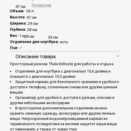
Полиэстер
47 см
Объем:
26 л.
Высота:
47 см
Ширина:
29 см
Глубина:
28 см
Вес:
1 кг
28 см
29 см
Отделение для ноутбука:
есть
Пол:
♂
Описание товара
Просторный рюкзак Thule EnRoute для работы и отдыха.
Отделения для ноутбука с диагональю 15,6 дюйма и
планшета с диагональю 10,5 дюйма
Защитный карман для безопасного хранения и удобного
доступа к телефону, солнечным очкам или другим ценным
вещам
Органайзер для удобного доступа к ручкам, ключам и
другим небольшим аксессуарам
В просторном дополнительном отделении можно
хранить сменную одежду, аксессуары или другие личные
вещи. Непрозрачный водонепроницаемый карман из
термического полиуретана на молнии защитит ваши вещи
от намокания, а также от чужих глаз.