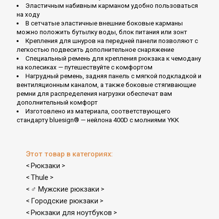
Эластичным набивным карманом удобно пользоваться
на ходу
В сетчатые эластичные внешние боковые карманы
можно положить бутылку воды, блок питания или зонт
Крепления для шнуров на передней панели позволяют с
легкостью подвесить дополнительное снаряжение
Специальный ремень для крепления рюкзака к чемодану
на колесиках — путешествуйте с комфортом
Нагрудный ремень, задняя панель с мягкой подкладкой и
вентиляционным каналом, а также боковые стягивающие
ремни для распределения нагрузки обеспечат вам
дополнительный комфорт
Изготовлено из материала, соответствующего
стандарту bluesign® — нейлона 400D с молниями YKK
Этот товар в категориях:
Рюкзаки
<
>
Thule
<
>
♂ Мужские рюкзаки
<
>
Городские рюкзаки
<
>
Рюкзаки для ноутбуков
<
>