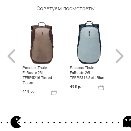
Советуем посмотреть:
Рюкзак Thule
Рюкзак
Рюкзак Thule
EnRoute 26L
EnRoute
EnRoute 23L
TEBP5316 Soft Blue
TEBP531
TEBP5216 Tinted
Taupe
498 р.
498 р.
419 р.