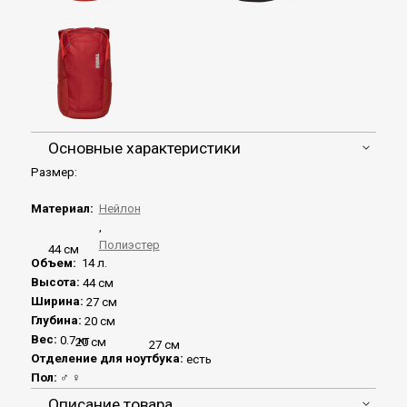
Основные характеристики
Размер:
Материал:
Нейлон
,
Полиэстер
44 см
Объем:
14 л.
Высота:
44 см
Ширина:
27 см
Глубина:
20 см
Вес:
0.7 кг
20 см
27 см
Отделение для ноутбука:
есть
Пол:
♂
♀
Описание товара