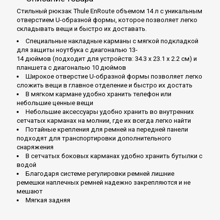
Стильный рюкзак Thule EnRoute объемом 14 л с уникальным
отверстием U-образной формы, которое позволяет легко
складывать вещи и быстро их доставать.
Специальные накладные карманы с мягкой подкладкой
для защиты ноутбука с диагональю 13-
14 дюймов (подходит для устройств: 34.3 x 23.1 x 2.2 см) и
планшета с диагональю 10 дюймов
Широкое отверстие U-образной формы позволяет легко
сложить вещи в главное отделение и быстро их достать
В мягком кармане удобно хранить телефон или
небольшие ценные вещи
Небольшие аксессуары удобно хранить во внутренних
сетчатых карманах на молнии, где их всегда легко найти
Потайные крепления для ремней на передней панели
подходят для транспортировки дополнительного
снаряжения
В сетчатых боковых карманах удобно хранить бутылки с
водой
Благодаря системе регулировки ремней лишние
ремешки наплечных ремней надежно закрепляются и не
мешают
Мягкая задняя