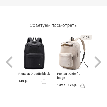
Советуем посмотреть:
-10%
Рюкзак
Рюкзак Qiderfis black
Рюкзак Qiderfis
девуше
biege
140 р.
141 Des
139 р.
126 р.
129 р.