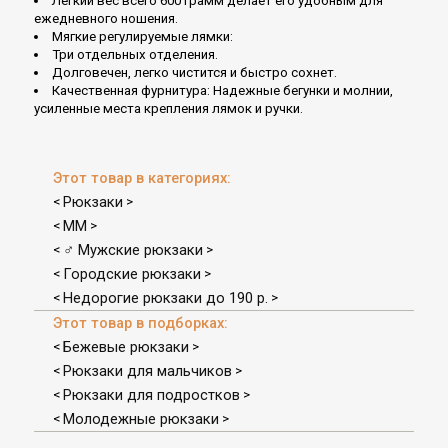
Легкий вес всего 600 грамм делает его удобным для
ежедневного ношения.
Мягкие регулируемые лямки:
Три отдельных отделения.
Долговечен, легко чистится и быстро сохнет.
Качественная фурнитура: Надежные бегунки и молнии,
усиленные места крепления лямок и ручки.
Этот товар в категориях:
Рюкзаки
<
>
MM
<
>
♂ Мужские рюкзаки
<
>
Городские рюкзаки
<
>
Недорогие рюкзаки до 190 р.
<
>
Этот товар в подборках:
Бежевые рюкзаки
<
>
Рюкзаки для мальчиков
<
>
Рюкзаки для подростков
<
>
Молодежные рюкзаки
<
>