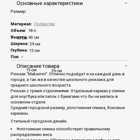
Основные характеристики
Размер:
Материал:
Полиэстер
Объем:
18 л.
Высота:
43 см
43 см
Ширина:
29 см
Глубина:
15 см
Пол:
♂
Описание товара
15 см
29 см
Рюкзак "Maksimm". Отлично подойдет и на каждый день в
городе, а так же в качестве школьного рюкзака для
среднего школьного возраста.
Рюкзак с тремя отделениями. Отдельный карман у спинки
для ноутбука или папок с бумагами что бы не мялись в
основном отделе.
Средний городской размер, уплотненная спинка, боковые
карманы.
Стильный городской дизайн.
Уплотненная спинка cпособствует правильному
распределению веса.