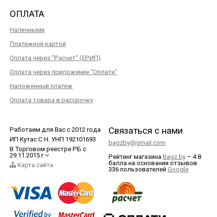
ОПЛАТА
Наличными
Платежной картой
Оплата через "Расчет" (ЕРИП)
Оплата через приложение "Оплати"
Наложенный платеж
Оплата товара в рассрочку
Связаться с нами
Работаем для Вас с 2012 года
ИП Кутас С.Н. УНП 192101693
bagzby@gmail.com
В Торговом реестре РБ с
29.11.2015 г
Рейтинг магазина
Bagz.by
–
4.8
балла
на основании отзывов
Карта сайта
336
пользователей
Google