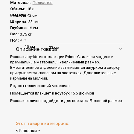
Материал:
Полиэстер
Объем:
18 л.
Высота:
42 см
42 см
Ширина:
33 см
Глубина:
15 см
Вес:
0.75 кг
Пол:
♂
♀
15 см
33 см
Описание товара
Рюкзак Joyride из коллекции Prime. Стильная модель и
премиальные материалы. Увеличенный размер.
Вместительное отделение затягивается шнурком и сверху
прикрывается клапаном на застежках. Дополнительные
карманы на молнии.
Водоотталкивающий материал.
Помещается планшет и ноутбук 15,6 дюймов.
Рюкзак отлично подойдет и для поездок. Большой размер.
Этот товар в категориях:
Рюкзаки
<
>