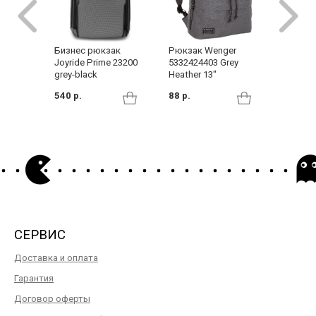
Бизнес рюкзак
Рюкзак Wenger
Бизнес
Joyride Prime 23200
5332424403 Grey
Joyride
grey-black
Heather 13"
grey-bl
540 р.
88 р.
650 р.
СЕРВИС
Доставка и оплата
Гарантия
Договор оферты