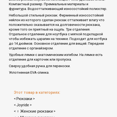
Компактный размер. Премиальные материалы и
фурнитура. Водоотталкивающий износостойкий полиэстер.
Небольшой стильный рюкзак. Фирменный износостойкий
нейлон из которого сделан рюкзак отталкивает влагу что
положительно сказывается на долговечности рюкзака,
кроме того он приятный на ощупь. Три отделения.
Отдельное отделение для ноутбука с мягкой подкладкой
чтобы избежать царапин на технике. Подходит для нотбука
до 14 дюймов. Основное отделение для вещей. Переднее
отделение с органайзером.
Удобные лямки с анатомическим изгибом. На лямке есть
отделение для карточек или пропуска.
Сверху удобная ручка для переноски.
Уплотненная EVA-спинка.
Этот товар в категориях:
Рюкзаки
<
>
Joyride
<
>
♀ Женские рюкзаки
<
>