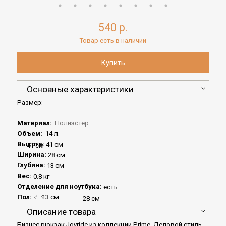
540 р.
Товар есть в наличии
Основные характеристики
Размер:
Материал:
Полиэстер
Объем:
14 л.
Высота:
41 см
41 см
Ширина:
28 см
Глубина:
13 см
Вес:
0.8 кг
Отделение для ноутбука:
есть
Пол:
♂
♀
13 см
28 см
Описание товара
Бизнес рюкзак Joyride из коллекции Prime. Деловой стиль.