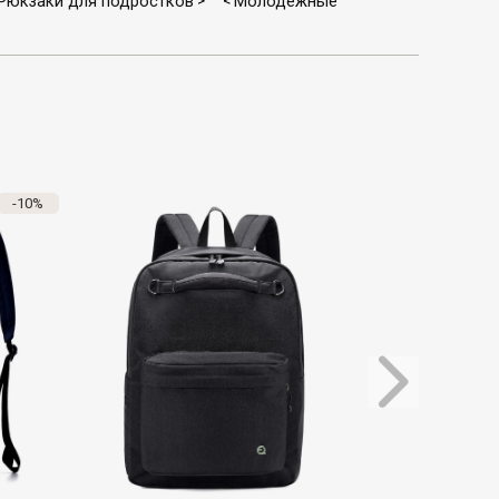
Рюкзаки для подростков
Молодежные
>
<
-10%