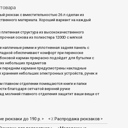
 товара
ый рюкзак с вместительностью 26 л сделан из
твенного материала. Хороший вариант на каждый
 плетенная структура из высококачественного
 прочная основа из полиэстера 1200D с мягкой
 наплечные ремни и уплотненная задняя панель с
ладкой обеспечивают комфорт при переноске
боковой карман прекрасно подойдет для бутылки с
гих небольших предметов
м переднем кармане предусмотрены накладные
 хранения небольших электронных устройств, ручек и
м главном отделении помещаются книги и папки
сти благодаря сетчатой верхней ручке
ад молнией главного отделения защитит ваши вещи от
е рюкзаки до 190 р.
٪ Распродажа рюкзаков
>
<
>