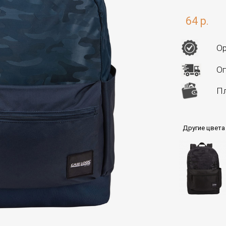
64 р.
Ор
Оп
Пл
Другие цвета