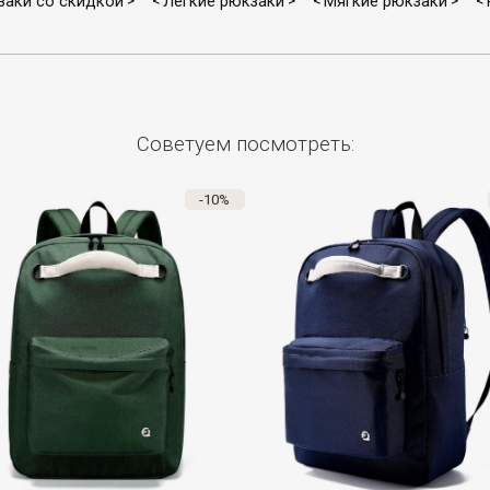
заки со скидкой
Легкие рюкзаки
Мягкие рюкзаки
>
<
>
<
>
<
Советуем посмотреть:
-10%