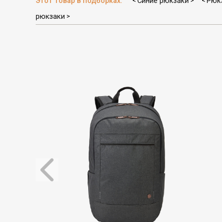
Этот товар в подборках:
Синие рюкзаки
Рюк
<
>
<
рюкзаки
>