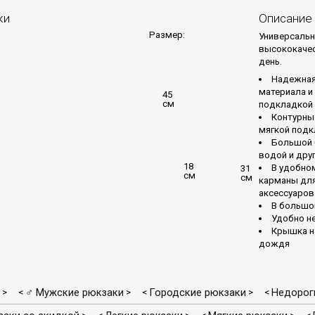
ки
Описание
Размер:
Универсальн
высококачес
день.
Надежная
материала и
45
см
подкладкой
Контурные
мягкой подк
Большой 
водой и дру
18
В удобно
31
см
см
карманы для
аксессуаров
В большо
Удобно не
Крышка н
дождя
♂ Мужские рюкзаки
Городские рюкзаки
Недороги
>
<
>
<
>
<