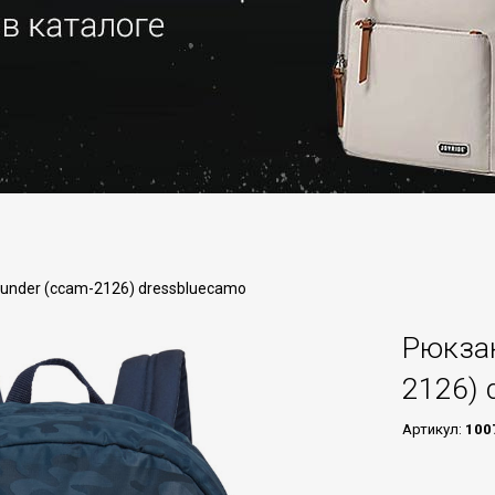
ounder (ccam-2126) dressbluecamo
Рюкзак
2126) 
Артикул:
100