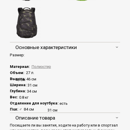
Основные характеристики
Размер:
Материал:
Полиэстер
Объем:
27 л.
Высота:
46 см
46 см
Ширина:
31 см
Глубина:
34 см
Вес:
0.8 кг
Отделение для ноутбука:
есть
Пол:
♂
♀
34 см
31 см
Описание товара
Посещаете ли вы занятия, ходите на работу или в спортзал