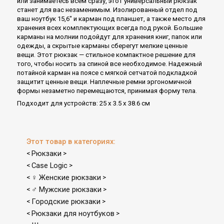
или занимаетесь всем сразу, этот универсальный рюкзак
станет для вас незаменимым. Изолированный отдел под
ваш ноутбук 15,6" и карман под планшет, а также место для
хранения всех комплектующих всегда под рукой. Большие
карманы на молнии подойдут для хранения книг, папок или
одежды, а скрытые карманы сберегут мелкие ценные
вещи. Этот рюкзак — стильное компактное решение для
того, чтобы носить за спиной все необходимое. Надежный
потайной карман на поясе с мягкой сетчатой подкладкой
защитит ценные вещи. Наплечные ремни эргономичной
формы незаметно перемещаются, принимая форму тела.
Подходит для устройств: 25 x 3.5 x 38.6 cм
Этот товар в категориях:
Рюкзаки
<
>
Case Logic
<
>
♀ Женские рюкзаки
<
>
♂ Мужские рюкзаки
<
>
Городские рюкзаки
<
>
Рюкзаки для ноутбуков
<
>