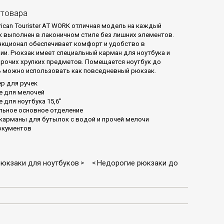
 товара
ican Tourister AT WORK отличная модель на каждый
к выполнен в лаконичном стиле без лишних элементов.
кционал обеспечивает комфорт и удобство в
ии. Рюкзак имеет специальный карман для ноутбука и
прочих хрупких предметов. Помещается ноутбук до
ь можно использовать как повседневный рюкзак.
р для ручек
е для мелочей
 для ноутбука 15,6''
льное основное отделение
карманы для бутылок с водой и прочей мелочи
окументов
юкзаки для ноутбуков
Недорогие рюкзаки до
>
<