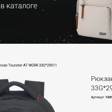
ican Tourister AT WORK 33G*29011
Рюкзак
33G*2
Артикул:
100