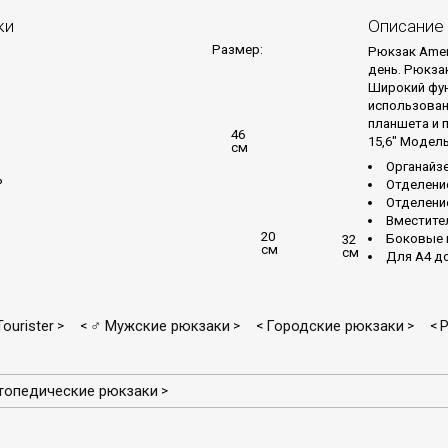
ки
Описание
Размер:
Рюкзак Amer
день. Рюкза
Широкий фун
использован
планшета и 
46
15,6" Модел
см
Органайзе
ь
Отделени
Отделение
Вместите
20
Боковые 
32
см
см
Для А4 д
ourister
♂ Мужские рюкзаки
Городские рюкзаки
Р
>
<
>
<
>
<
топедические рюкзаки
>