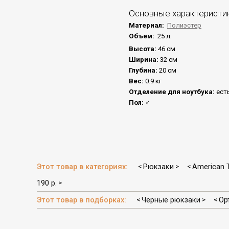
Основные характеристи
Материал:
Полиэстер
Объем:
25 л.
Высота:
46 см
Ширина:
32 см
Глубина:
20 см
Вес:
0.9 кг
Отделение для ноутбука:
ест
Пол:
♂
Этот товар в категориях:
Рюкзаки
American T
<
>
<
190 р.
>
Этот товар в подборках:
Черные рюкзаки
Ор
<
>
<