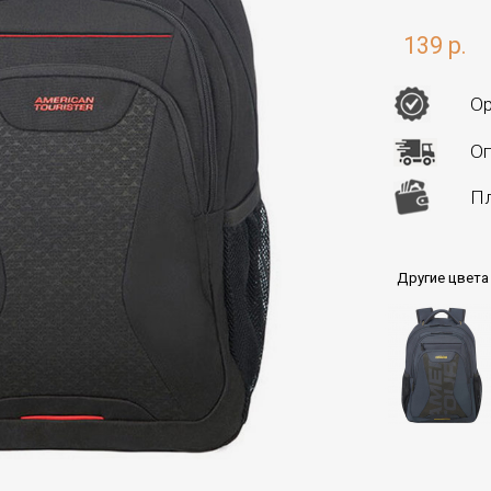
139 р.
Ор
Оп
Пл
Другие цвета