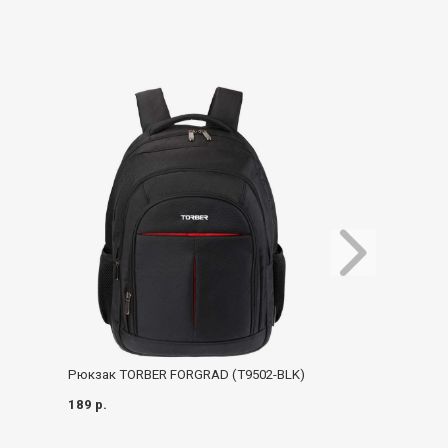
Рюкзак TORBER FORGRAD (T9502-BLK)
Рюкзак Thule Con
189 р.
549 р.