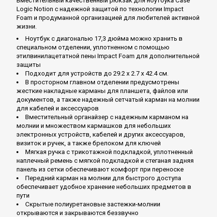
Вместительный качественный рюкзак для ноутбука Case
Logic Notion с надежной защитой по технологии Impact
Foam и продуманной организацией для любителей активной
жизни.
Ноутбук с диагональю 17,3 дюйма можно хранить в
специальном отделении, уплотненном с помощью
этилвинилацетатной пены Impact Foam для дополнительной
защиты
Подходит для устройств до 29.2 x 2.7 x 42.4 см.
В просторном главном отделении предусмотрены
жесткие накладные карманы для планшета, файлов или
документов, а также надежный сетчатый карман на молнии
для кабелей и аксессуаров
Вместительный органайзер с надежным карманом на
молнии и множеством кармашков для небольших
электронных устройств, кабелей и других аксессуаров,
визиток и ручек, а также брелоком для ключей
Мягкая ручка с трикотажной подкладкой, уплотненный
наплечный ремень с мягкой подкладкой и стеганая задняя
панель из сетки обеспечивают комфорт при переноске
Передний карман на молнии для быстрого доступа
обеспечивает удобное хранение небольших предметов в
пути
Скрытые полиуретановые застежки-молнии
открываются и закрываются беззвучно