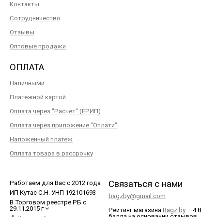
Контакты
Сотрудничество
Отзывы
Оптовые продажи
ОПЛАТА
Наличными
Платежной картой
Оплата через "Расчет" (ЕРИП)
Оплата через приложение "Оплати"
Наложенный платеж
Оплата товара в рассрочку
Связаться с нами
Работаем для Вас с 2012 года
ИП Кутас С.Н. УНП 192101693
bagzby@gmail.com
В Торговом реестре РБ с
29.11.2015 г
Рейтинг магазина
Bagz.by
–
4.8
балла
на основании отзывов