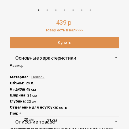
439 р.
Товар есть в наличии
Основные характеристики
Размер:
Материал:
Нейлон
Объем:
29 л.
Высота:
48 см
48 см
Ширина:
31 см
Глубина:
20 см
Отделение для ноутбука:
есть
Пол:
♂
20 см
31 см
Описание товара