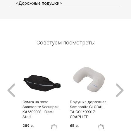
Дорожные подушки
<
>
Советуем посмотреть:
Сумка на пояс
Сумка 
Подушка дорожная
Samsonite Securipak
Samsoni
Samsonite GLOBAL
KA6*09003 - Black
CO1*090
TA CO1*09017
Steel
GRAPHITE
165 р.
289 р.
65 р.