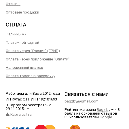
Отзывы
Оптовые продажи
ОПЛАТА
Наличными
Платежной картой
Оплата через "Расчет" (ЕРИП)
Оплата через приложение "Оплати"
Наложенный платеж
Оплата товара в рассрочку
Связаться с нами
Работаем для Вас с 2012 года
ИП Кутас С.Н. УНП 192101693
bagzby@gmail.com
В Торговом реестре РБ с
29.11.2015 г
Рейтинг магазина
Bagz.by
–
4.8
балла
на основании отзывов
Карта сайта
336
пользователей
Google