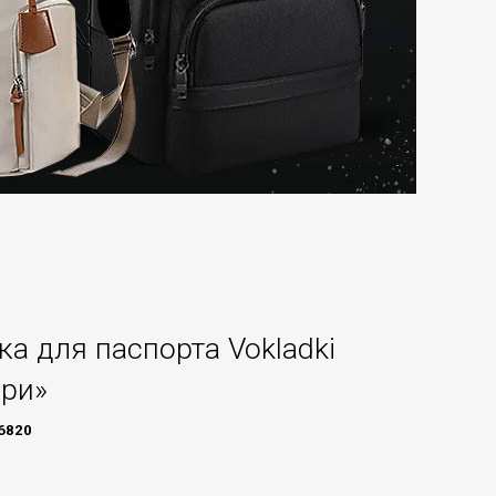
а для паспорта Vokladki
ири»
6820