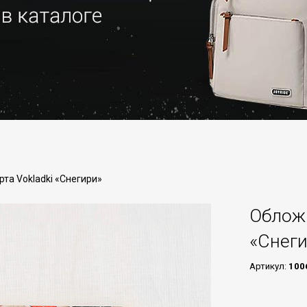
та Vokladki «Снегири»
Обложк
«Снег
Артикул:
100