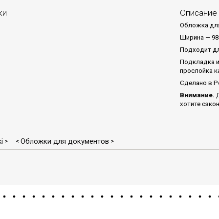
ки
Описание
Обложка для
Ширина — 98
Подходит дл
Подкладка и
прослойка к
Сделано в Р
Внимание.
Д
хотите сэкон
i
Обложки для документов
>
<
>