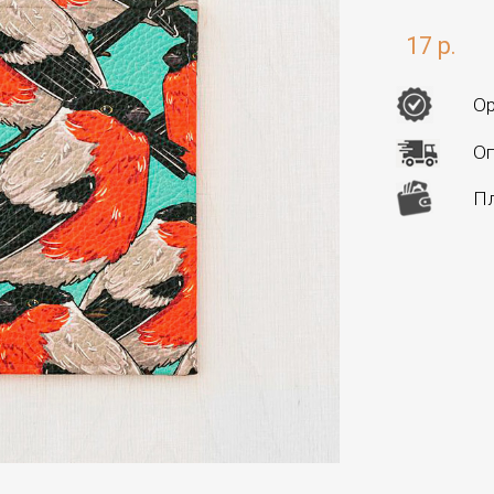
17 р.
Ор
Оп
Пл