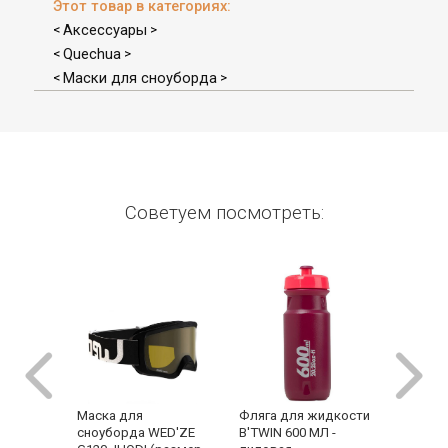
Этот товар в категориях:
Аксессуары
<
>
Quechua
<
>
Маски для сноуборда
<
>
Советуем посмотреть:
Маска для
Фляга для жидкости
Шапка
сноуборда WED'ZE
B'TWIN 600 МЛ -
Wed'ze 