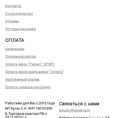
Контакты
Сотрудничество
Отзывы
Оптовые продажи
ОПЛАТА
Наличными
Платежной картой
Оплата через "Расчет" (ЕРИП)
Оплата через приложение "Оплати"
Наложенный платеж
Оплата товара в рассрочку
Связаться с нами
Работаем для Вас с 2012 года
ИП Кутас С.Н. УНП 192101693
bagzby@gmail.com
В Торговом реестре РБ с
29.11.2015 г
Рейтинг магазина
Bagz.by
–
4.8