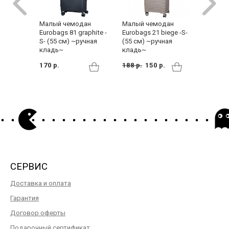
Малый чемодан
Малый чемодан
Малый 
Eurobags 21 biege -S-
Eurobags 81 graphite -
Eurobag
(55 см) ~ручная
S- (55 см) ~ручная
(55 см)
кладь~
кладь~
кладь~
188 р.
150 р.
170 р.
170 р.
СЕРВИС
Доставка и оплата
Гарантия
Договор оферты
Подарочный сертификат