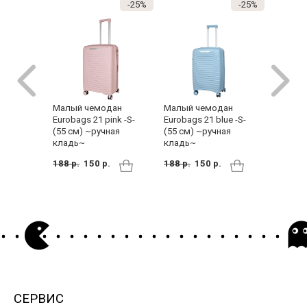
-25%
-25%
Малый чемодан
Малый 
Малый чемодан
Eurobags 21 blue -S-
Eurobag
Eurobags 21 pink -S-
(55 см) ~ручная
(55 см)
(55 см) ~ручная
кладь~
кладь~
кладь~
188 р.
150 р.
170 р.
188 р.
150 р.
СЕРВИС