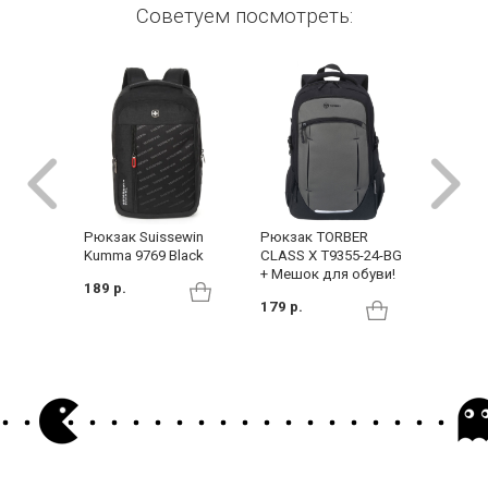
Советуем посмотреть:
Рюкзак Suissewin
Рюкзак TORBER
Сумка 
Kumma 9769 Black
CLASS X T9355-24-BG
Emkerti
+ Мешок для обуви!
flowers
189 р.
179 р.
30 р.