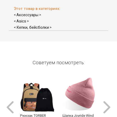
Этот товар в категориях:
Аксессуары
<
>
Asics
<
>
Кепки, бейсболки
<
>
Советуем посмотреть:
Рюкзак TORBER
Шапка Joyride Wind
Рюкзак