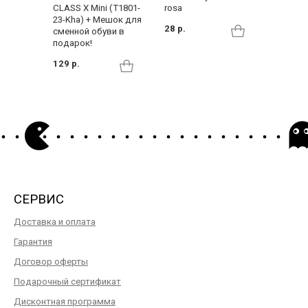
CLASS X Mini (T1801-
rosa
FORGRA
23-Kha) + Мешок для
BLK)
28 р.
сменной обуви в
189 р.
подарок!
129 р.
СЕРВИС
Доставка и оплата
Гарантия
Договор оферты
Подарочный сертификат
Дисконтная программа