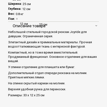
Ширина:
25 см
Глубина:
12 см
Вес:
0.8 кг
Пол:
♀
12 см
25 см
Описание товара
Небольшой стильный городской рюкзак Joyride для
девушек. Ограниченная серия.
Элегантный дизайн и премиальные материалы. Прочная
водоотталкивающая ткань с интересной фактурой.
Компактный, но в тоже время вместительный.
Продуманный функционал. Основное отделение для ваших
вещей.
У спинки отделение для планшета или бумаг.
Дополнительный отдел спереди рюкзака на молнии.
Приятные мягкие лямки.
На спинке скрытый карман на молнии.
Верхняя удобная ручка для переноски.
Размеры: 33 х 12 х 25 см