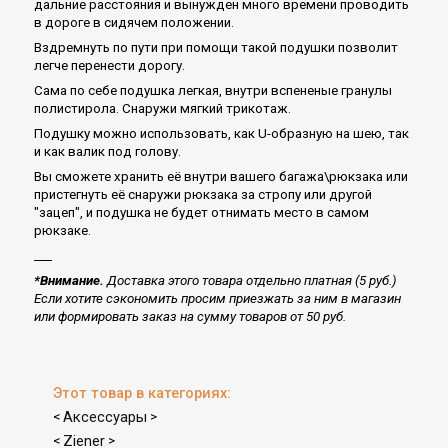
дальние расстояния и вынужден много времени проводить
в дороге в сидячем положении.
Вздремнуть по пути при помощи такой подушки позволит
легче перенести дорогу.
Сама по себе подушка легкая, внутри вспененые гранулы
полистирола. Снаружи мягкий трикотаж.
Подушку можно использовать, как U-образную на шею, так
и как валик под голову.
Вы сможете хранить её внутри вашего багажа\рюкзака или
пристегнуть её снаружи рюкзака за стропу или другой
"зацеп", и подушка не будет отнимать место в самом
рюкзаке.
___
*Внимание.
Доставка этого товара отдельно платная (5 руб.)
Если хотите сэкономить просим приезжать за ним в магазин
или формировать заказ на сумму товаров от 50 руб.
Этот товар в категориях:
Аксессуары
<
>
Ziener
<
>