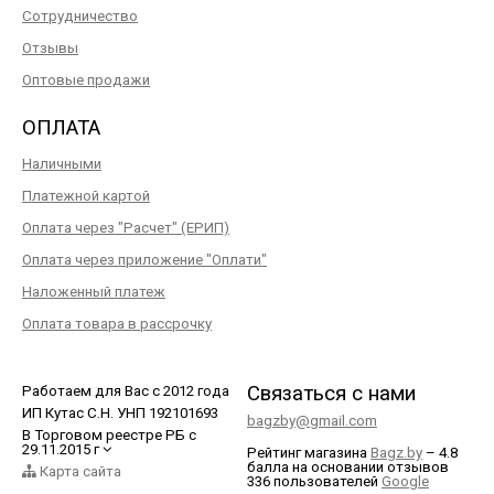
Сотрудничество
Отзывы
Оптовые продажи
ОПЛАТА
Наличными
Платежной картой
Оплата через "Расчет" (ЕРИП)
Оплата через приложение "Оплати"
Наложенный платеж
Оплата товара в рассрочку
Связаться с нами
Работаем для Вас с 2012 года
ИП Кутас С.Н. УНП 192101693
bagzby@gmail.com
В Торговом реестре РБ с
29.11.2015 г
Рейтинг магазина
Bagz.by
–
4.8
балла
на основании отзывов
Карта сайта
336
пользователей
Google