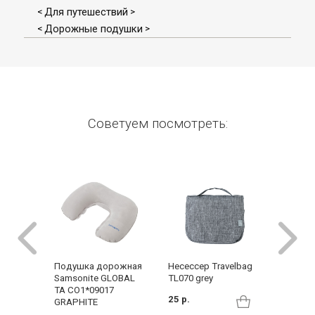
Для путешествий
<
>
Дорожные подушки
<
>
Советуем посмотреть:
Несессер Travelbag
Сумка 
Подушка дорожная
TL070 grey
Joyride 
Samsonite GLOBAL
black
TA CO1*09017
25 р.
GRAPHITE
180 р.