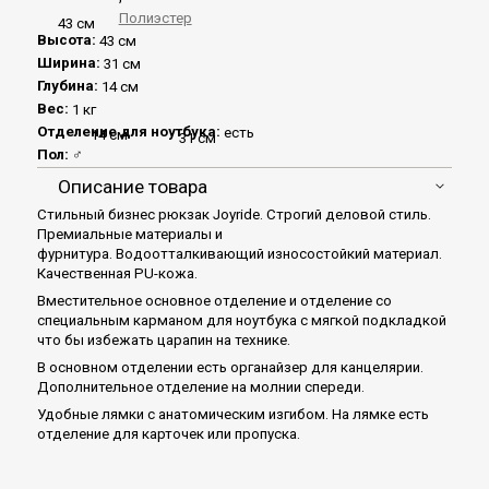
Полиэстер
43 см
Высота:
43 см
Ширина:
31 см
Глубина:
14 см
Вес:
1 кг
Отделение для ноутбука:
есть
14 см
31 см
Пол:
♂
Описание товара
Стильный бизнес рюкзак Joyride. Строгий деловой стиль.
Премиальные материалы и
фурнитура. Водоотталкивающий износостойкий материал.
Качественная PU-кожа.
Вместительное основное отделение и отделение со
специальным карманом для ноутбука с мягкой подкладкой
что бы избежать царапин на технике.
В основном отделении есть органайзер для канцелярии.
Дополнительное отделение на молнии спереди.
Удобные лямки с анатомическим изгибом. На лямке есть
отделение для карточек или пропуска.