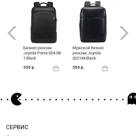
Бизнес рюкзак
Мужской бизнес
Сумка-
Joyride Prime 024-38-
рюкзак Joyride
Joyride
1 Black
023144 Black
432 р.
330 р.
350 р.
СЕРВИС