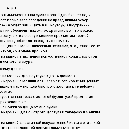
 товара
 оптимизированная сумка RosaEll для бизнес-леди
сет вас из зала заседаний на праздничный вечер.
ление будет защищать ваш ноутбук, а внутренний
олнии обеспечит надежное хранение ценных вещей.
 доступа к телефону и мелким предметам первой
ти, мы добавили накладные карманы.
 защищена металлическими ножками, что делает ее не
нтной, но и очень прочной.
 из мягкой эластичной искусственной кожи с золотой
я легкого гламура.
реимущества:
е на молнии для ноутбуков до 14 дюймов.
ий карман на молнии для незаметного хранения ценных
ладные карманы для быстрого доступа к телефону и
дметам.
скусственная кожа с золотой фурнитурой предлагает
прикосновение.
ые ножки защищают дно сумки.
е карманы для быстрого доступа к телефону и мелким
 из мягкой, эластичной искусственной кожи с отделкой
 цвета, создающей легкую гламурную нотку.