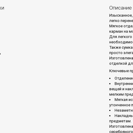
ки
Описание
Изысканное,
легко перене
Мягкое отде
карман на м
Для легкого
необходимос
Также сумка
просто элега
ь
Изготовлена
отделкой дл
Ключевые п
Отделени
Внутренн
вещей и нак
мелким пре
Мягкая и
утонченное 
Незаметн
Накладны
предметам.
Изготовлена
серебряного