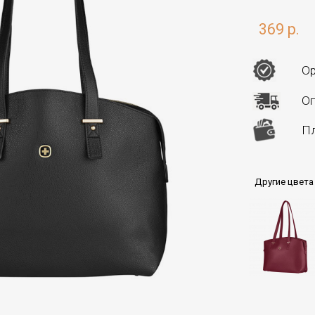
369 р.
Ор
Оп
Пл
Другие цвета