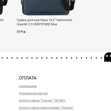
ite
Сумка для ноутбука 13,3" Samsonite
Сумка для ноутб
Guardit 2.0 CM5*01002 blue
Guardit 2.0 CM5*
319 р.
349 р.
ОПЛАТА
Наличными
Платежной картой
Оплата через "Расчет" (ЕРИП)
Оплата через приложение "Оплати"