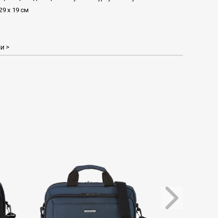
29 х 19 см
ки
>