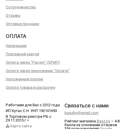
Сотрудничество
Отзывы
Оптовые продажи
ОПЛАТА
Наличными
Платежной картой
Оплата через "Расчет" (ЕРИП)
Оплата через приложение "Оплати"
Наложенный платеж
Оплата товара в рассрочку
Связаться с нами
Работаем для Вас с 2012 года
ИП Кутас С.Н. УНП 192101693
bagzby@gmail.com
В Торговом реестре РБ с
29.11.2015 г
Рейтинг магазина
Bagz.by
–
4.8
балла
на основании отзывов
Карта сайта
336
пользователей
Google