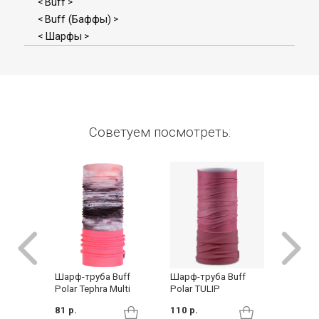
Buff
<
>
Buff (Баффы)
<
>
Шарфы
<
>
Советуем посмотреть:
Шарф-б
Шарф-труба Buff
Шарф-труба Buff
Polar th
Polar Tephra Multi
Polar TULIP
Blush-C
81 р.
110 р.