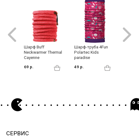
Шарф Buff
Шарф-труба 4Fun
Шарф-т
Neckwarmer Thermal
Polartec Kids
Polarte
Cayenne
paradise
49 р.
69 р.
49 р.
СЕРВИС