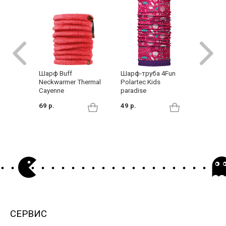
Шарф Buff
Шарф-труба 4Fun
Шарф-т
Neckwarmer Thermal
Polartec Kids
Polarte
Cayenne
paradise
49 р.
69 р.
49 р.
СЕРВИС