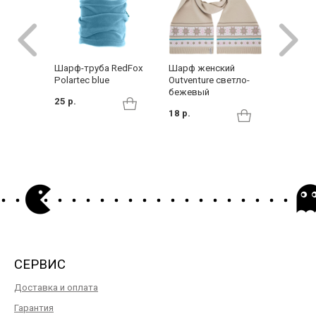
Шарф-труба RedFox
Шарф женский
Шарф-т
Polartec blue
Outventure светло-
Chusta 
бежевый
sweater
25 р.
violet
18 р.
25 р.
СЕРВИС
Доставка и оплата
Гарантия