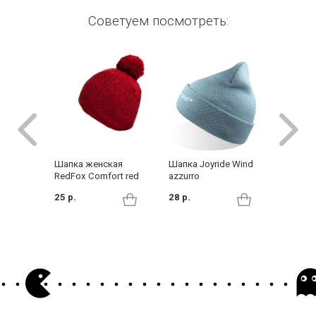
Советуем посмотреть:
Шапка женская
Шапка Joyride Wind
Шапка H
RedFox Comfort red
azzurro
Beatric
25 р.
28 р.
25 р.