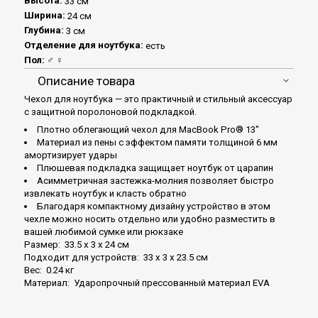
Высота:
33 см
Ширина:
24 см
Глубина:
3 см
Отделение для ноутбука:
есть
Пол:
♂ ♀
Описание товара
Чехол для ноутбука — это практичный и стильный аксессуар
с защитной поролоновой подкладкой.
Плотно облегающий чехол для MacBook Pro® 13"
Материал из пены с эффектом памяти толщиной 6 мм
амортизирует удары
Плюшевая подкладка защищает ноутбук от царапин
Асимметричная застежка-молния позволяет быстро
извлекать ноутбук и класть обратно
Благодаря компактному дизайну устройство в этом
чехле можно носить отдельно или удобно разместить в
вашей любимой сумке или рюкзаке
Размер: 33.5 x 3 x 24 см
Подходит для устройств: 33 x 3 x 23.5 см
Вес: 0.24 кг
Материал: Ударопрочный прессованный материал EVA