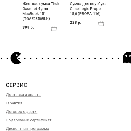
Жесткая сумка Thule
Сумка для ноутбука
Сумка 
Gauntlet 4 для
Case Logic Propel
15,6" S
MacBook 15"
15,6 (PROPA-116)
Guardit 
(TGAE2356BLK)
CM5*09
228 р.
399 р.
349 р.
СЕРВИС
Доставка и оплата
Гарантия
Договор оферты
Подарочный сертификат
Дисконтная программа