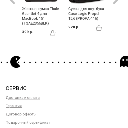
Жесткая сумка Thule
Сумка для ноутбука
Жестка
Gauntlet 4 для
Case Logic Propel
ноутбук
MacBook 15"
15,6 (PROPA-116)
Digital 
(TGAE2356BLK)
228 р.
189 р.
399 р.
СЕРВИС
Доставка и оплата
Гарантия
Договор оферты
Подарочный сертификат