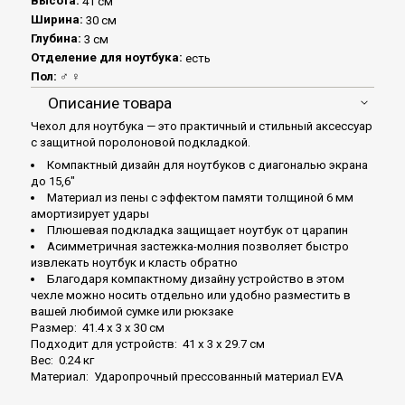
Высота:
41 см
Ширина:
30 см
Глубина:
3 см
Отделение для ноутбука:
есть
Пол:
♂ ♀
Описание товара
Чехол для ноутбука — это практичный и стильный аксессуар
с защитной поролоновой подкладкой.
Компактный дизайн для ноутбуков с диагональю экрана
до 15,6"
Материал из пены с эффектом памяти толщиной 6 мм
амортизирует удары
Плюшевая подкладка защищает ноутбук от царапин
Асимметричная застежка-молния позволяет быстро
извлекать ноутбук и класть обратно
Благодаря компактному дизайну устройство в этом
чехле можно носить отдельно или удобно разместить в
вашей любимой сумке или рюкзаке
Размер: 41.4 x 3 x 30 см
Подходит для устройств: 41 x 3 x 29.7 см
Вес: 0.24 кг
Материал: Ударопрочный прессованный материал EVA