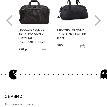
Дорожная сумка
Cумка 
Спортивная сумка
Thule Crossover 2
40L Po
Thule Aion TAWD135
Duffel 44L
black
515 р.
(C2CD44BLK) Black
795 р.
750 р.
СЕРВИС
Доставка и оплата