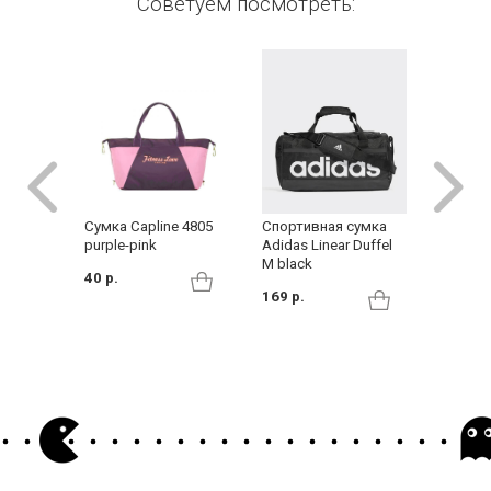
Советуем посмотреть:
Спортивная сумка
Сумка Capline 4805
Сумка 
Adidas Linear Duffel
purple-pink
Samsoni
M black
CO1*090
40 р.
169 р.
165 р.