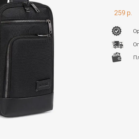
259 р.
Ор
Оп
Пл