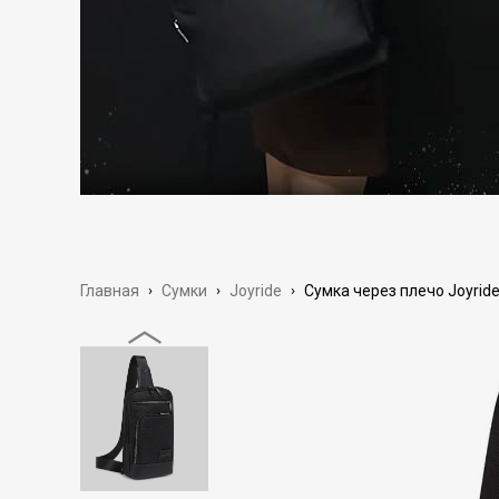
Главная
›
Сумки
›
Joyride
›
Сумка через плечо Joyride