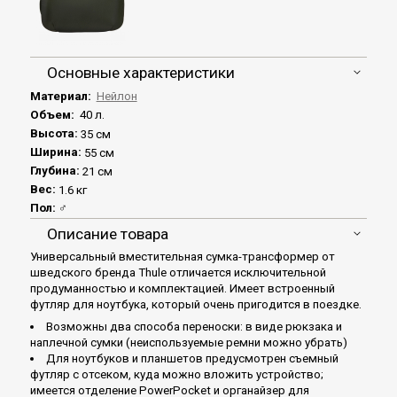
Основные характеристики
Материал:
Нейлон
Объем:
40 л.
Высота:
35 см
Ширина:
55 см
Глубина:
21 см
Вес:
1.6 кг
Пол:
♂
Описание товара
Универсальный вместительная сумка-трансформер от
шведского бренда Thule отличается исключительной
продуманностью и комплектацией. Имеет встроенный
футляр для ноутбука, который очень пригодится в поездке.
Возможны два способа переноски: в виде рюкзака и
наплечной сумки (неиспользуемые ремни можно убрать)
Для ноутбуков и планшетов предусмотрен съемный
футляр с отсеком, куда можно вложить устройство;
имеется отделение PowerPocket и органайзер для