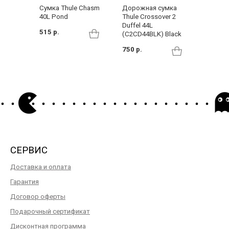
Cумка Thule Chasm
Дорожная сумка
Сумка 
40L Pond
Thule Crossover 2
Thule E
Duffel 44L
Sling T
515 р.
(C2CD44BLK) Black
SoftBlu
750 р.
179 р.
СЕРВИС
Доставка и оплата
Гарантия
Договор оферты
Подарочный сертификат
Дисконтная программа