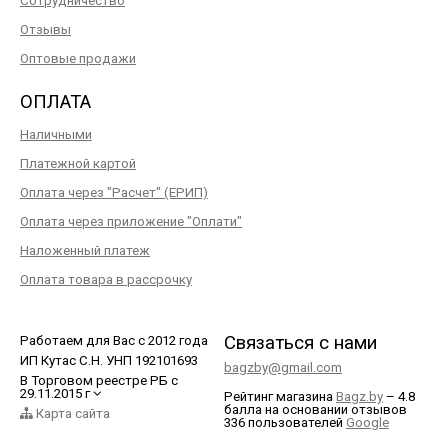
Сотрудничество
Отзывы
Оптовые продажи
ОПЛАТА
Наличными
Платежной картой
Оплата через "Расчет" (ЕРИП)
Оплата через приложение "Оплати"
Наложенный платеж
Оплата товара в рассрочку
Связаться с нами
Работаем для Вас с 2012 года
ИП Кутас С.Н. УНП 192101693
bagzby@gmail.com
В Торговом реестре РБ с
29.11.2015 г
Рейтинг магазина
Bagz.by
–
4.8
балла
на основании отзывов
Карта сайта
336
пользователей
Google