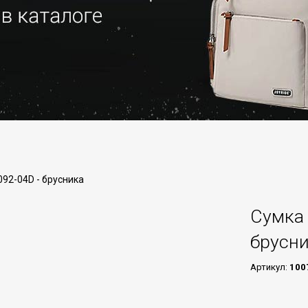
092-04D - брусника
Сумка 
брусн
Артикул:
100