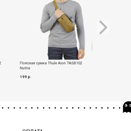
2
Поясная сумка Thule Aion TASB102
Сумка дорожная 
Nutria
CO1*09034 - Blac
199 р.
165 р.