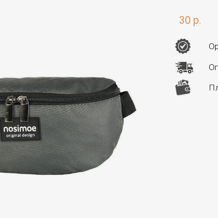
30 р.
Ор
Оп
Пл