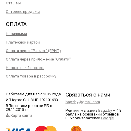
Отзывы
Оптовые продажи
ОПЛАТА
Наличными
Платежной картой
Оплата через "Расчет" (ЕРИП)
Оплата через приложение "Оплати"
Наложенный платеж
Оплата товара в рассрочку
Связаться с нами
Работаем для Вас с 2012 года
ИП Кутас С.Н. УНП 192101693
bagzby@gmail.com
В Торговом реестре РБ с
29.11.2015 г
Рейтинг магазина
Bagz.by
–
4.8
балла
на основании отзывов
Карта сайта
336
пользователей
Google