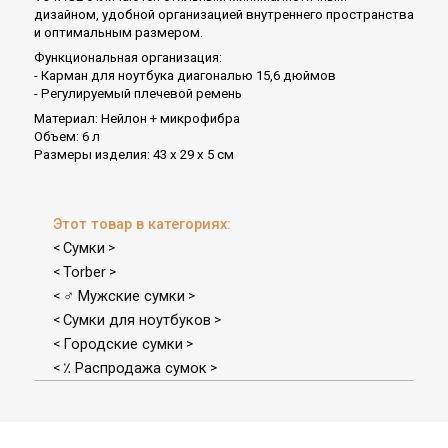
дизайном, удобной организацией внутреннего пространства
и оптимальным размером.
Функциональная организация:
- Карман для ноутбука диагональю 15,6 дюймов
- Регулируемый плечевой ремень
Материал: Нейлон + микрофибра
Объем: 6 л
Размеры изделия: 43 х 29 x 5 см
Этот товар в категориях:
Сумки
<
>
Torber
<
>
♂ Мужские сумки
<
>
Сумки для ноутбуков
<
>
Городские сумки
<
>
٪ Распродажа сумок
<
>