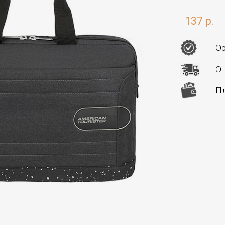
137 р.
Ор
Оп
Пл