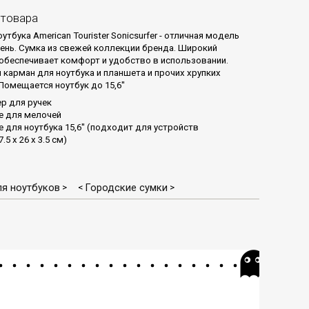
 товара
утбука American Tourister Sonicsurfer - отличная модель
ень. Сумка из свежей коллекции бренда. Широкий
обеспечивает комфорт и удобство в использовании.
 карман для ноутбука и планшета и прочих хрупких
Помещается ноутбук до 15,6''
р для ручек
е для мелочей
 для ноутбука 15,6'' (подходит для устройств
5 x 26 x 3.5 см)
ля ноутбуков
Городские сумки
>
<
>