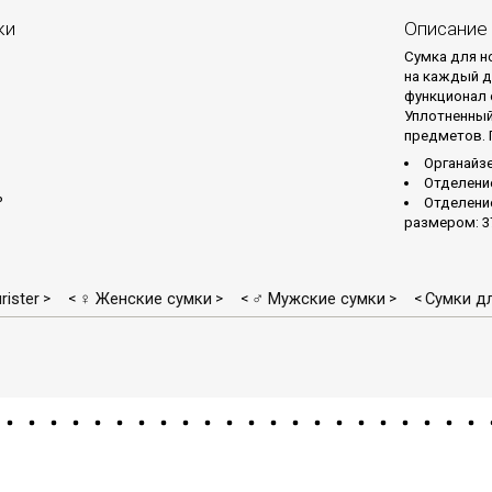
ки
Описание
Сумка для но
на каждый д
функционал 
Уплотненный
предметов. 
Органайзе
Отделени
ь
Отделение
размером: 37.
rister
♀ Женские сумки
♂ Мужские сумки
Сумки д
>
<
>
<
>
<