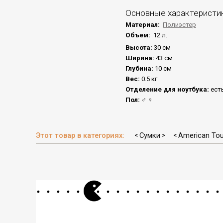
Основные характеристи
Материал:
Полиэстер
Объем:
12 л.
Высота:
30 см
Ширина:
43 см
Глубина:
10 см
Вес:
0.5 кг
Отделение для ноутбука:
ест
Пол:
♂
♀
Этот товар в категориях:
Сумки
American Tou
<
>
<