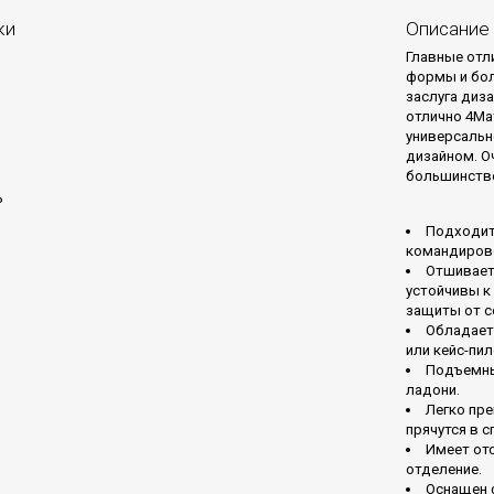
ки
Описание
Главные отл
формы и бол
заслуга диз
отлично 4Mat
универсальн
дизайном. О
большинстве
ь
Подходит
командиров
Отшиваетс
устойчивы к
защиты от с
Обладает
или кейс-пил
Подъемны
ладони.
Легко пр
прячутся в 
Имеет от
отделение.
Оснащен 