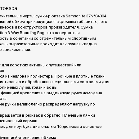
 товара
ичительные черты сумки-рюкзака Samsonite 37N*04004
ьшой объем при кажущихся скромных габаритах, - это
айнеров и конструкторов производителя. Сумка
ion 3-Way Boarding Bag - это невероятная
ость в сочетании со стремительным спортивным
чень выразительные проходит как ручная кладь в
 авиакомпаний.
 для коротких активных путешествий или
ок.
я из нейлона и полиэстера. Прочные и плотные ткани
 истиранию и обработаны специальными составами для
олнечных лучей, грязи и воды.
 функцией крепления на выдвижную ручку чемодана
ота.
е ручки великолепно распределяют нагрузку по
евращается в рюкзак и обратно. Плечевые лямки
специальный карман.
сек для ноутбука диагональю 16 дюймов и основное
функцией увеличения объема.