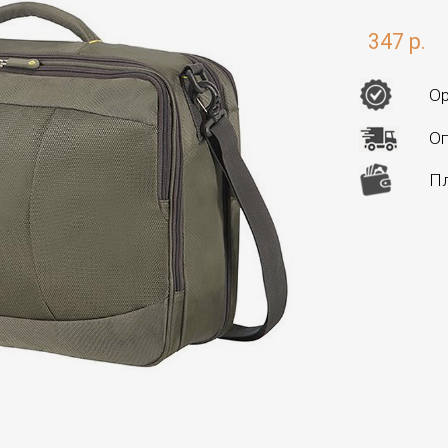
347 р.
Ор
Оп
Пл