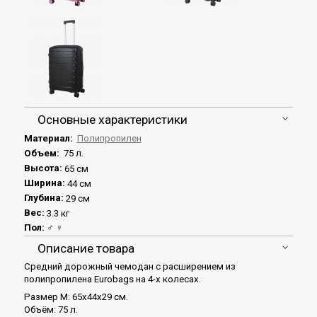
Основные характеристики
Материал:
Полипропилен
Объем:
75 л.
Высота:
65 см
Ширина:
44 см
Глубина:
29 см
Вес:
3.3 кг
Пол:
♂ ♀
Описание товара
Средний дорожный чемодан с расширением из
полипропилена Eurobags на 4-х колесах.
Размер M: 65x44x29 см.
Объём: 75 л.