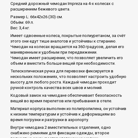
Средний дорожный чемодан Impreza на 4-х колесах с
расширением бежевого цвета.
Размер L: 66x42x26 (30) см.
Объём: 69 л.
Вес: 3,4 кг.
Имеет сдвоенные колеса, покрытые полиуретаном, за счёт
этого они едут тише аналогов и устойчивы к стиранию.
Чемодан на колесах вращается на 360 градусов, делая его
маневренным и удобным при передвижении.
Чемодан имеет расширение, что позволяет увеличить его
объем и вместить больше вещей при необходимости.
Телескопическая ручка для перевозки фиксируется в
нескольких положениях, что позволяет настроить удобную
высоту для любого роста. Каждый чемодан проходит
ручной контроль качества всех швов и молний.
Кодовый замок на чемодане обеспечивает безопасность
вещей во время перелетов или пребывания в отеле.
Материал корпуса выполнен из полипропилена, он устойчив
к низким температурам и устойчив к деформациям во
время погрузки и разгрузки в аэропорту.
Внутри чемодана 2 вместительных отделения, одно
снабжено ремнями для фиксации одежды, второе