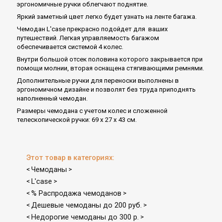
эргономичные ручки облегчают поднятие.
Яркий заметный цвет легко будет узнать на ленте багажа.
Чемодан L'case прекрасно подойдет для ваших
путешествий. Легкая управляемость багажом
обеспечивается системой 4 колес.
Внутри большой отсек половина которого закрывается при
помощи молнии, вторая оснащена стягивающими ремнями.
Дополнительные ручки для переноски выполнены в
эргономичном дизайне и позволят без труда приподнять
наполненный чемодан.
Размеры чемодана с учетом колес и сложенной
телескопической ручки: 69 х 27 х 43 см.
Этот товар в категориях:
Чемоданы
<
>
L'case
<
>
% Распродажа чемоданов
<
>
Дешевые чемоданы до 200 руб.
<
>
Недорогие чемоданы до 300 р.
<
>