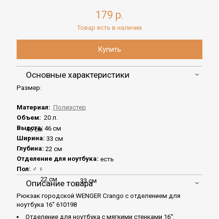
179 р.
Товар есть в наличии
Основные характеристики
Размер:
Материал:
Полиэстер
Объем:
20 л.
Высота:
46 см
46 см
Ширина:
33 см
Глубина:
22 см
Отделение для ноутбука:
есть
Пол:
♂
♀
22 см
33 см
Описание товара
Рюкзак городской WENGER Crango с отделением для
ноутбука 16" 610198
Отделение для ноутбука с мягкими стенками 16'':